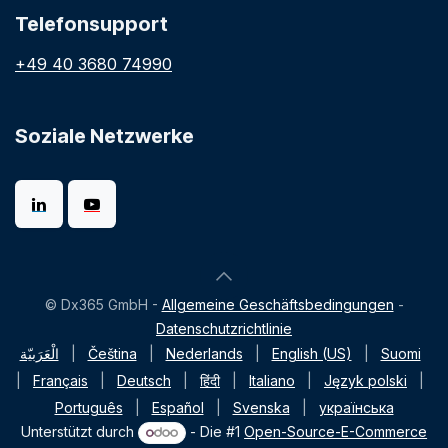
Telefonsupport
+49 40 3680 74990
Soziale Netzwerke
© Dx365 GmbH -
Allgemeine Geschäftsbedingungen
-
Datenschutzrichtlinie
الْعَرَبيّة
|
Čeština
|
Nederlands
|
English (US)
|
Suomi
|
Français
|
Deutsch
|
हिंदी
|
Italiano
|
Język polski
|
Português
|
Español
|
Svenska
|
українська
Unterstützt durch
- Die #1
Open-Source-E-Commerce